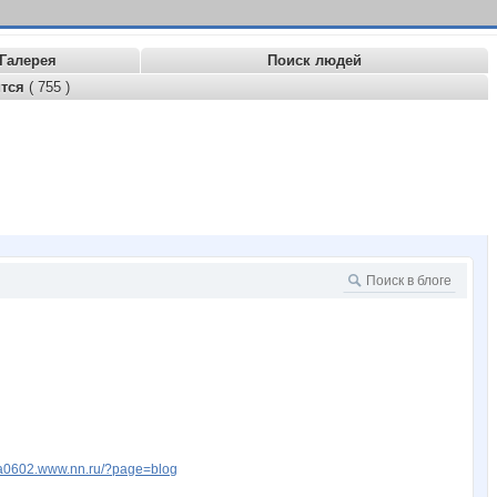
Галерея
Поиск людей
ится
( 755 )
ena0602.www.nn.ru/?page=blog