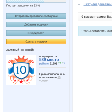
Шкатулки деревянн
Портрет заполнен на 63 %
Отправить приватное сообщение
0 комментариев
. Ва
Добавить в друзья
Чтобы оставлять ко
Игнорировать
Сделать подарок
Халявный (основной)
популярность:
589 место
+45 ↑
рейтинг
21691
?
Привилегированный
пользователь
10
уровня