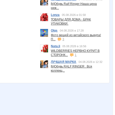
[b]Обувь Ralf Ringer Наша цена
ниж...
Lonza
05.08.2026 в 01:58
ТОВАРЫ ДЛЯ ДОМА - БРАК
УПАКОВКИ.
Olgs
04.08.2026 в 17:28
Фото вещей из китайского выкупа!
П...
3
Nata.li
05.08.2026 в 16:56
WILDBERRIES НЕРВНО КУРИТ В
СТОРОНК...
1
ЛУЧШАЯ МАРКА
04.08.2026 в 12:32
[b]Обувь RALF RINGER . Вся
коллекц...