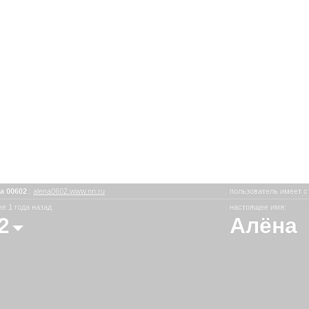
а 00602
:
alena0602.www.nn.ru
пользователь имеет с
е 1 года назад
настоящее имя:
2
Алёна