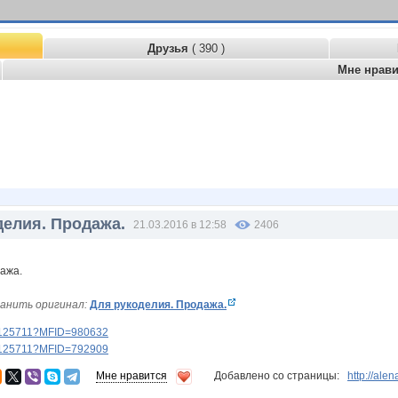
Друзья
( 390 )
Мне нрав
делия. Продажа.
21.03.2016 в 12:58
2406
анить оригинал:
Для рукоделия. Продажа.
ery125711?MFID=980632
ery125711?MFID=792909
Мне нравится
Добавлено со страницы:
http://al