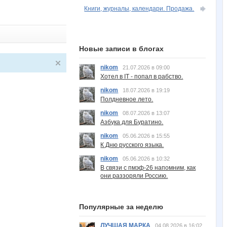
Книги, журналы, календари. Продажа.
Новые записи в блогах
nikom
21.07.2026 в 09:00
Хотел в IT - попал в рабство.
nikom
18.07.2026 в 19:19
Полдневное лето.
nikom
08.07.2026 в 13:07
Азбука для Буратино.
nikom
05.06.2026 в 15:55
К Дню русского языка.
nikom
05.06.2026 в 10:32
В связи с пмэф-26 напомним, как
они раззоряли Россию.
Популярные за неделю
ЛУЧШАЯ МАРКА
04.08.2026 в 16:02