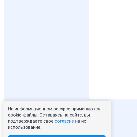
На информационном ресурсе применяются
Статистика портрета:
cookie-файлы. Оставаясь на сайте, вы
подтверждаете свое
согласие
на их
сейчас просматривают портрет - 0
использование.
зарегистрированные пользователи
посетившие портрет за 7 дней - 0