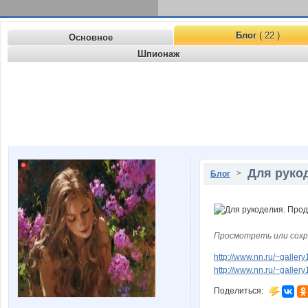
Блог
( 22 )
Основное
Шпионаж
Для руко
>
Блог
Просмотреть или сохр
http://www.nn.ru/~gall
http://www.nn.ru/~gall
Поделиться: