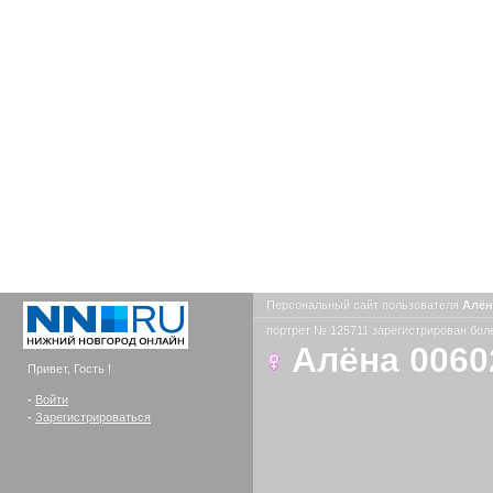
Персональный сайт пользователя
Алён
портрет № 125711 зарегистрирован боле
Алёна 0060
Привет, Гость !
-
Войти
-
Зарегистрироваться