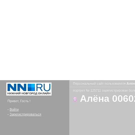
Персональный сайт пользователя
Алён
портрет № 125711 зарегистрирован боле
Алёна 0060
Привет, Гость !
-
Войти
-
Зарегистрироваться