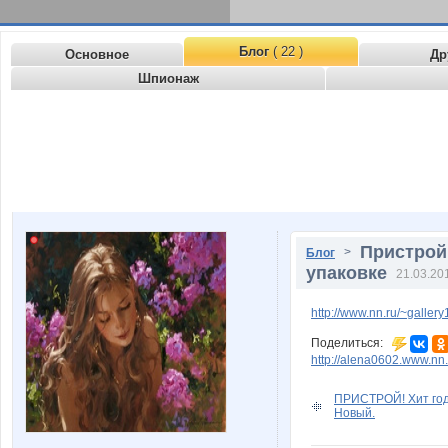
Блог
( 22 )
Основное
Др
Шпионаж
Пристрой
>
Блог
упаковке
21.03.20
http://www.nn.ru/~gall
Поделиться:
http://alena0602.www.nn
ПРИСТРОЙ! Хит года!
Новый.