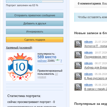
0 комментариев
. Ва
Портрет заполнен на 63 %
Отправить приватное сообщение
Чтобы оставлять ко
Добавить в друзья
Игнорировать
Новые записи в бл
Сделать подарок
nikom
21.07.202
Хотел в IT - поп
Халявный (основной)
nikom
18.07.202
популярность:
589 место
Полдневное лет
+45 ↑
рейтинг
21691
?
nikom
08.07.202
Азбука для Бура
Привилегированный
пользователь
10
nikom
05.06.202
уровня
К Дню русского 
nikom
05.06.202
В связи с пмэф-
Статистика портрета:
сейчас просматривают портрет - 0
Популярные за не